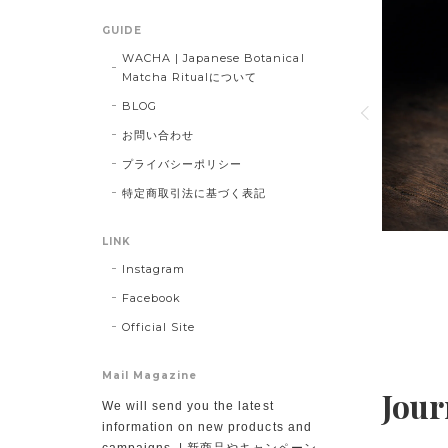
¥香りで選ぶ、大人のための抹茶体験 For those who
GUIDE
choose tea by aroma and aftertaste
WACHA | Japanese Botanical
Matcha Ritualについて
京番茶の燻香と抹茶の旨味を重ねた、 「感覚」を切り替えるための抹
BLOG
茶。 焙じとは違う、煙のように立ち上がる香りが、思考と気分を静か
お問い合わせ
に別の場所へ連れていきます。 甘さはなく、余韻を楽しむ設計。 ウイ
プライバシーポリシー
スキーやクラフトビールが好きな方にも。 A smoky matcha layered
with Kyoto bancha. Not for sweetness, but for depth and
特定商取引法に基づく表記
lingering aroma.
LINK
Instagram
VIEW DETAIL
Facebook
Official Site
Mail Magazine
Jour
We will send you the latest
information on new products and
campaigns. | 新商品やキャンペーン