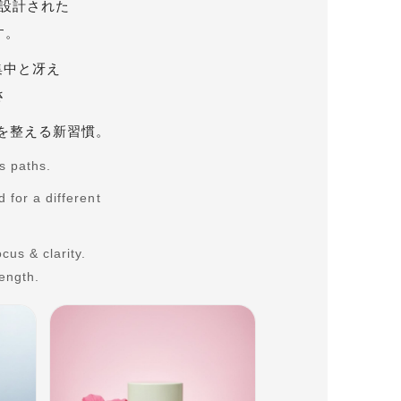
設計された
す。
= 集中と冴え
さ
を整える新習慣。
s paths.
d
for a different
cus & clarity.
ength.