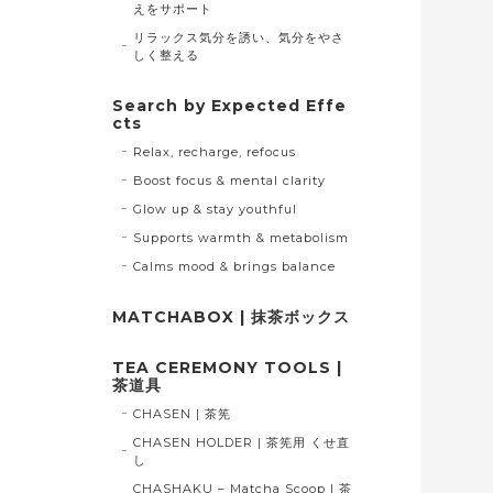
えをサポート
リラックス気分を誘い、気分をやさ
しく整える
Search by Expected Effe
cts
Relax, recharge, refocus
Boost focus & mental clarity
Glow up & stay youthful
Supports warmth & metabolism
Calms mood & brings balance
MATCHABOX | 抹茶ボックス
TEA CEREMONY TOOLS |
茶道具
CHASEN | 茶筅
CHASEN HOLDER | 茶筅用 くせ直
し
CHASHAKU – Matcha Scoop | 茶