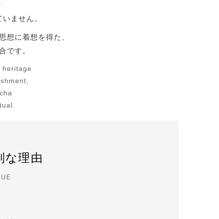
ていません。
思想に着想を得た、
合です。
 heritage
rishment,
cha
tual.
別な理由
QUE
。