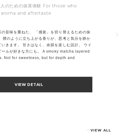
¥軽やかさと深さ、思考の状態で選ぶ抹茶 Choose matcha
by how you want to focus
集中には、ひとつの正解はありません。 軽やかに整えたいときと、深
く考えたいとき。 このお試しセットは、GREEN MATCHA（桃×サボ
テン）3本とMATCHAI（スパイス抹茶）3本で、異なる2つの集中のか
たちを飲み比べられます。作業前や思考の切り替えに、今の自分に合
う一杯を。 Focus is not one state. This trial set pairs GREEN
MATCHA and MATCHAI, three sticks each, to explore light clarity
and deep focus. Choose the matcha that fits your moment.
VIEW DETAIL
VIEW ALL