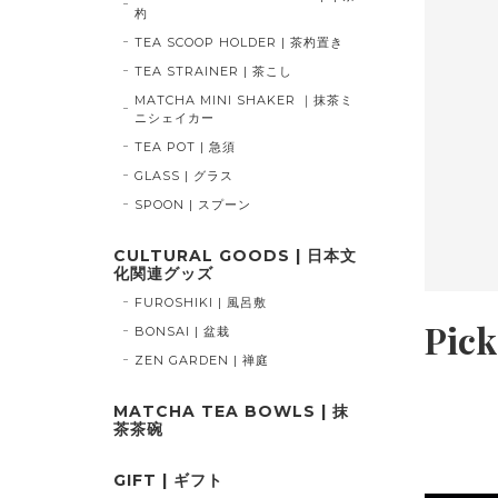
杓
TEA SCOOP HOLDER | 茶杓置き
TEA STRAINER | 茶こし
MATCHA MINI SHAKER ｜抹茶ミ
ニシェイカー
TEA POT | 急須
GLASS | グラス
SPOON | スプーン
CULTURAL GOODS | 日本文
化関連グッズ
FUROSHIKI | 風呂敷
Pick
BONSAI | 盆栽
ZEN GARDEN | 禅庭
MATCHA TEA BOWLS | 抹
SmoKYO｜感覚を切り替える、スモーキー抹茶
茶茶碗
SmoKYO – Smoky Matcha｜A sensory
shift in matcha
GIFT | ギフト