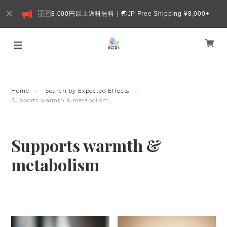
🇯🇵8,000円以上送料無料｜🌏JP Free Shipping ¥8,000+
Home
Search by Expected Effects
Supports warmth & metabolism
Supports warmth &
metabolism