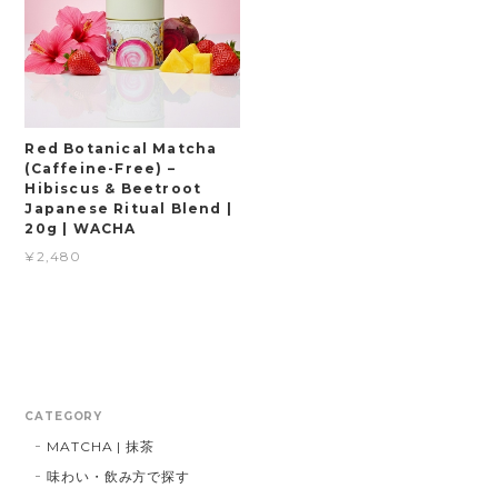
Red Botanical Matcha
(Caffeine-Free) –
Hibiscus & Beetroot
Japanese Ritual Blend |
20g | WACHA
¥2,480
CATEGORY
MATCHA | 抹茶
味わい・飲み方で探す