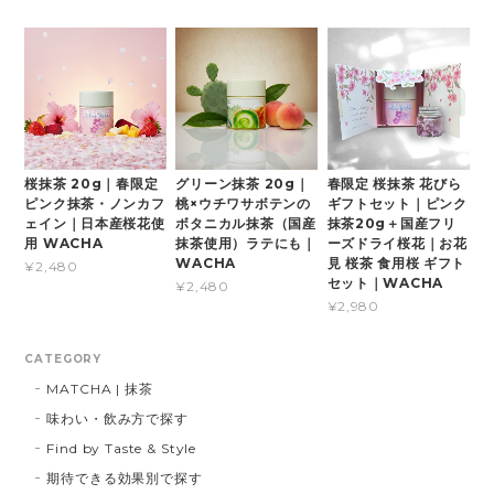
桜抹茶 20g｜春限定
グリーン抹茶 20g｜
春限定 桜抹茶 花びら
ピンク抹茶・ノンカフ
桃×ウチワサボテンの
ギフトセット｜ピンク
ェイン｜日本産桜花使
ボタニカル抹茶（国産
抹茶20g＋国産フリ
用 WACHA
抹茶使用）ラテにも｜
ーズドライ桜花｜お花
WACHA
見 桜茶 食用桜 ギフト
¥2,480
セット｜WACHA
¥2,480
¥2,980
CATEGORY
MATCHA | 抹茶
味わい・飲み方で探す
Find by Taste & Style
期待できる効果別で探す