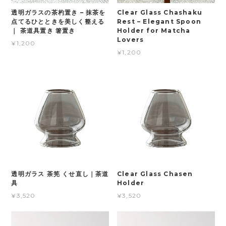
透明ガラスの茶杓置き – 抹茶を
Clear Glass Chashaku
点てるひとときを美しく整える
Rest – Elegant Spoon
｜ 茶道具置き 箸置き
Holder for Matcha
Lovers
¥1,200
¥1,200
透明ガラス 茶筅 くせ直し｜茶道
Clear Glass Chasen
具
Holder
¥3,520
¥3,520