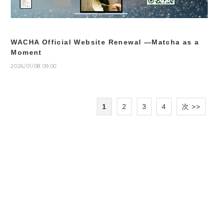
WACHA Official Website Renewal —Matcha as a
Moment
2026/01/08 09:00
1
2
3
4
次 >>