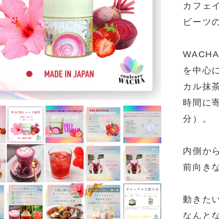
カフェ
ビーツ
WAC
を中心
カル抹
時間に寄
分）。
内側か
前向き
動きた
なんと