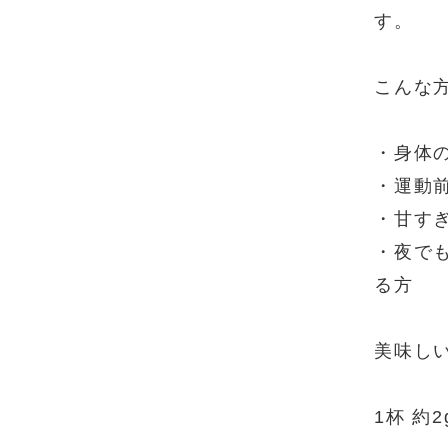
す。
こんな
・身体
・運動
・甘す
・夜で
る方
美味し
1杯 約2