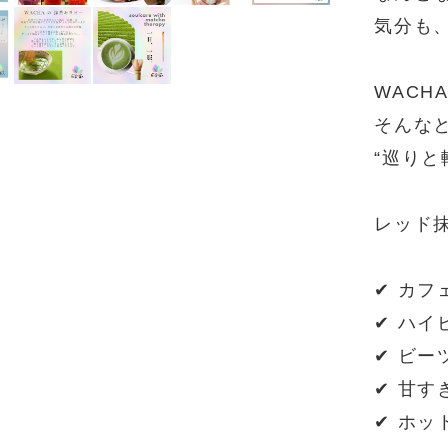
気分も
WACH
そんな
“巡り
レッド
✔ カフ
✔ ハイ
✔ ビー
✔ 甘す
✔ ホ