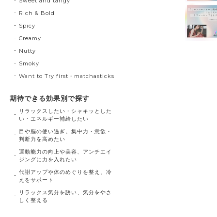
Sweet and tangy
Rich & Bold
Spicy
Creamy
Nutty
Smoky
Want to Try first・matchasticks
期待できる効果別で探す
リラックスしたい・シャキッとした
い・エネルギー補給したい
目や脳の使い過ぎ。集中力・意欲・
判断力を高めたい
運動能力の向上や美容、アンチエイ
ジングに力を入れたい
代謝アップや体のめぐりを整え、冷
えをサポート
リラックス気分を誘い、気分をやさ
しく整える