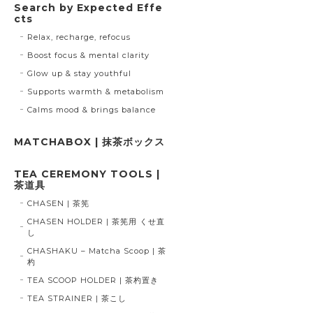
Search by Expected Effe
cts
Relax, recharge, refocus
Boost focus & mental clarity
Glow up & stay youthful
Supports warmth & metabolism
Calms mood & brings balance
MATCHABOX | 抹茶ボックス
TEA CEREMONY TOOLS |
茶道具
CHASEN | 茶筅
CHASEN HOLDER | 茶筅用 くせ直
し
CHASHAKU – Matcha Scoop | 茶
杓
TEA SCOOP HOLDER | 茶杓置き
TEA STRAINER | 茶こし