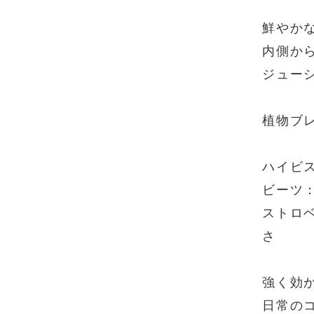
鮮やか
内側か
ジュー
植物ブ
ハイビ
ビーツ
ストロベ
さ
強く効
日常の