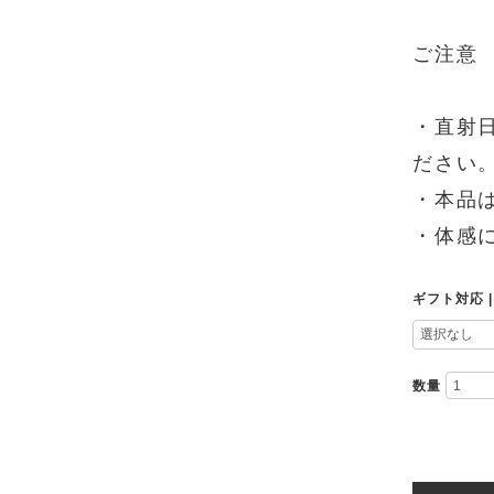
ご注意
・直射
ださい
・本品
・体感
ギフト対応 | G
数量