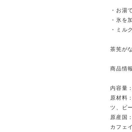
・お湯
・氷を
・ミル
茶筅が
商品情
内容量：
原材料
ツ、ビ
原産国
カフェ