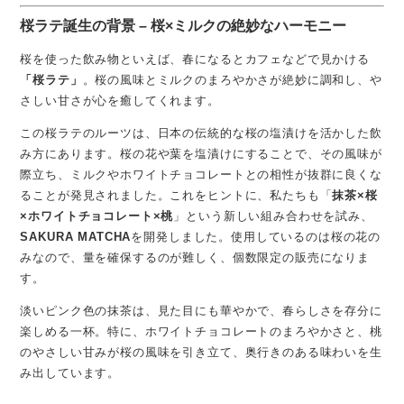
桜ラテ誕生の背景 – 桜×ミルクの絶妙なハーモニー
桜を使った飲み物といえば、春になるとカフェなどで見かける
「桜ラテ」
。桜の風味とミルクのまろやかさが絶妙に調和し、や
さしい甘さが心を癒してくれます。
この桜ラテのルーツは、日本の伝統的な桜の塩漬けを活かした飲
み方にあります。桜の花や葉を塩漬けにすることで、その風味が
際立ち、ミルクやホワイトチョコレートとの相性が抜群に良くな
ることが発見されました。これをヒントに、私たちも「
抹茶×桜
×ホワイトチョコレート×桃
」という新しい組み合わせを試み、
SAKURA MATCHA
を開発しました。使用しているのは桜の花の
みなので、量を確保するのが難しく、個数限定の販売になりま
す。
淡いピンク色の抹茶は、見た目にも華やかで、春らしさを存分に
楽しめる一杯。特に、ホワイトチョコレートのまろやかさと、桃
のやさしい甘みが桜の風味を引き立て、奥行きのある味わいを生
み出しています。