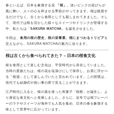
春といえば、日本を象徴する花
「桜」
。淡いピンクの花びらが
風に舞い、人々の心を和ませる季節がやってきます。桜は観賞す
るだけでなく、古くから食用としても親しまれてきました。そし
て、現代では桜を活かした様々なスイーツやドリンクが登場する
中、私たちは「
SAKURA MATCHA
」を誕生させました。
今回は、
食用の桜の歴史、桜の栄養素、桜にまつわるトリビア
を
交えながら、SAKURA MATCHAの魅力に迫ります。
桜は古くから食べられてきた？ – 日本の桜食文化
桜を食用として楽しむ文化は、平安時代から存在していました。
当時の貴族たちは、桜の花を塩漬けにして保存し、お茶に浮かべ
る「桜湯」として楽しんでいたと言われています。この習慣は、
現代でも結婚式や祝い事の席で見ることができます。
江戸時代に入ると、桜の葉を使った和菓子「桜餅」が誕生し、よ
り身近な食文化へと発展しました。さらに、近年では桜フレーバ
ーのラテやスイーツが海外でも人気を集め、日本の春を象徴する
味として世界中に広がっています。