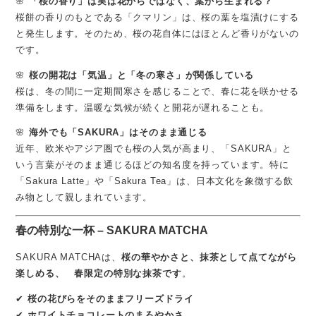
🌸
「桜の香り」は実は花からではなく、葉から生まれる？
桜餅の香りのもとである「クマリン」は、桜の葉を塩漬けにする
と発生します。そのため、桜の花自体にはほとんど香りがないの
です。
🌸
桜の開花は「気温」と「冬の寒さ」が関係している
桜は、冬の間に一定期間寒さを感じることで、春に花を咲かせる
準備をします。温暖な気候が続くと開花が遅れることも。
🌸
海外でも「SAKURA」はそのまま通じる
近年、欧米やアジア圏でも桜の人気が高まり、「SAKURA」と
いう言葉がそのまま通じるほどの知名度を持っています。特に
「Sakura Latte」や「Sakura Tea」は、日本文化を象徴する飲
み物として親しまれています。
春の特別な一杯 – SAKURA MATCHA
SAKURA MATCHAは、
桜の華やかさと、抹茶として点てながら
楽しめる、 春限定の特別な抹茶です
。
✔
桜の花びらをそのままフリーズドライ
✔
ホワイトチョコレートのまろやかさ