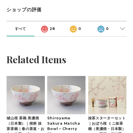
ショップの評価
すべて
28
0
0
Related Items
城山桜 茶碗 美濃焼
Shiroyama
抹茶スターターセット
（日本製）｜桜柄 抹
Sakura Matcha
｜おぼろ桜 ミニ抹茶
茶茶碗｜春の茶道・お
Bowl – Cherry
碗（美濃焼・日本製）