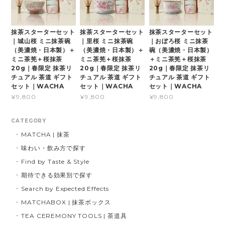
抹茶スターターセット
抹茶スターターセット
抹茶スターターセット
｜城山桜 ミニ抹茶碗
｜里桜 ミニ抹茶碗
｜おぼろ桜 ミニ抹茶
（美濃焼・日本製）＋
（美濃焼・日本製）＋
碗（美濃焼・日本製）
ミニ茶筅＋桜抹茶
ミニ茶筅＋桜抹茶
＋ミニ茶筅＋桜抹茶
20g｜春限定 抹茶リ
20g｜春限定 抹茶リ
20g｜春限定 抹茶リ
チュアル 茶道 ギフト
チュアル 茶道 ギフト
チュアル 茶道 ギフト
セット｜WACHA
セット｜WACHA
セット｜WACHA
¥9,800
¥9,800
¥9,800
CATEGORY
MATCHA | 抹茶
味わい・飲み方で探す
Find by Taste & Style
期待できる効果別で探す
Search by Expected Effects
MATCHABOX | 抹茶ボックス
TEA CEREMONY TOOLS | 茶道具